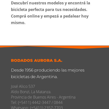
Descubrí nuestros modelos y encontrá la
bicicleta perfecta para tus necesidades.
Comprá online y empezá a pedalear hoy
mismo.
RODADOS AURORA S.A.
Desde 1956 produciendo las mejores
bicicletas de Argentina.
José Alico 537
Aldo Bonzi, La Matanza.
Provincia de Buenos Aires - Argentina
Tel: (+5411) 4442-3447 / 0844
Whatsapp: (+5411) 2357-7703