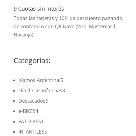
9 Cuotas sin interés
Todas las tarjetas y 10% de descuento pagando
de contado o con QR Nave (Visa, Mastercard,
Naranja).
Categorías:
5
¡Vamos Argentina!
5
productos
8
Día de las infancias
8
productos
5
Destacados
5
productos
4
e-BIKES
4
productos
1
FAT-BIKES
1
producto
5
INFANTILES
5