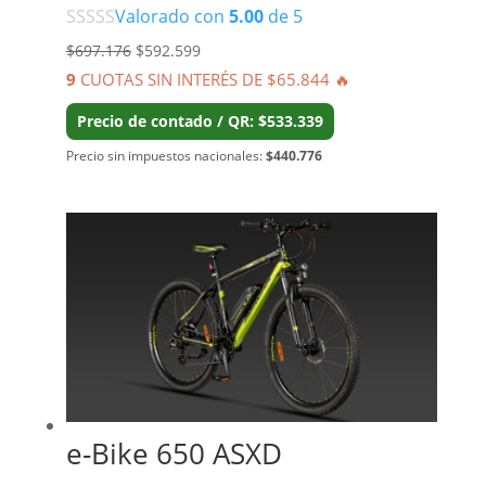
Valorado con
5.00
de 5
El
El
$
697.176
$
592.599
precio
precio
9
CUOTAS SIN INTERÉS DE $65.844 🔥
original
actual
Precio de contado / QR: $533.339
era:
es:
Precio sin impuestos nacionales:
$440.776
$697.176.
$592.599.
e-Bike 650 ASXD